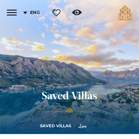
ENG
Toggle
vigation
Saved Villas
منزل
SAVED VILLAS