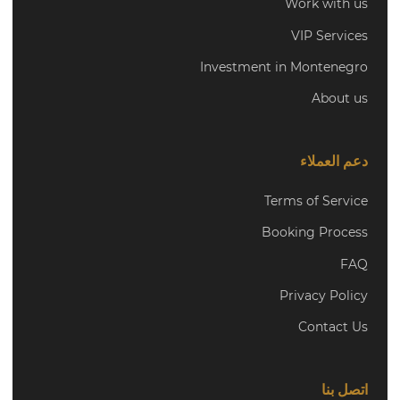
Work with us
VIP Services
Investment in Montenegro
About us
دعم العملاء
Terms of Service
Booking Process
FAQ
Privacy Policy
Contact Us
اتصل بنا