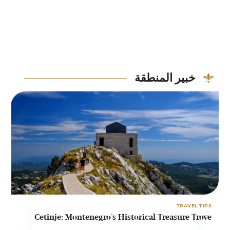
خبير المنطقة
PS
TRAVEL TIPS
t
Cetinje: Montenegro's Historical Treasure Trove
o