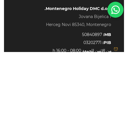
Montenegro Holiday DMC d.o.o.
Need help?
Jovana Bijelica 1
Herceg Novi 85340, Montenegro
50840897
MB:
03202771
PIB:
من الإثنين للجمعة 08:00 - 16:00 h
+38269264814
info@montenegrovillas.com
ابق على معرفة بكل جديد
اشترك
لن نقوم أبدًا بإرسال بريد عشوائي أو إعطاء هذا العنوان لأحد.