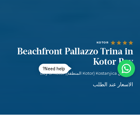
KOTOR
Beachfront Pallazzo Trina in
Kotor Bay
Need help?
Villa في Kostanjica (Kotor المنطقة), Bay of Kotor
الاسعار عند الطلب
Beachfront Pallazzo Trina in Kotor Bay
Waves & Walls Villas
لليلة الواحدة
اختر تواريخ
€1.200
—
€800