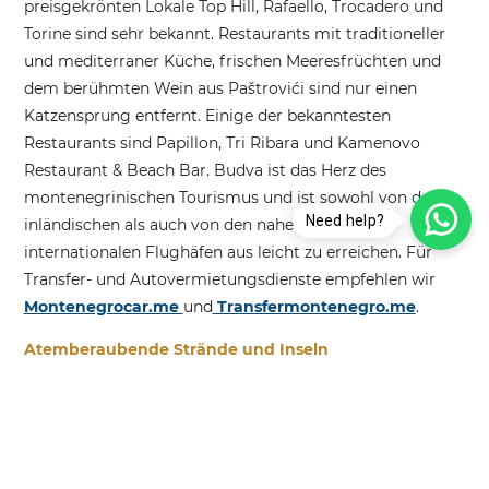
preisgekrönten Lokale Top Hill, Rafaello, Trocadero und
Torine sind sehr bekannt. Restaurants mit traditioneller
und mediterraner Küche, frischen Meeresfrüchten und
dem berühmten Wein aus Paštrovići sind nur einen
Katzensprung entfernt. Einige der bekanntesten
Restaurants sind Papillon, Tri Ribara und Kamenovo
Restaurant & Beach Bar. Budva ist das Herz des
montenegrinischen Tourismus und ist sowohl von den
Need help?
inländischen als auch von den nahe gelegenen
internationalen Flughäfen aus leicht zu erreichen. Für
Transfer- und Autovermietungsdienste empfehlen wir
Montenegrocar.me
und
Transfermontenegro.me
.
Atemberaubende Strände und Inseln
In Budva gibt es zahlreiche spektakuläre Strände, die Sie
beeindrucken werden. Der Slovenska-Strand ist einer der
berühmtesten und liegt in der Nähe des Stadtzentrums,
sodass er leicht zu erreichen ist. Ein weiterer berühmter