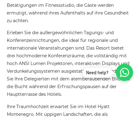
Betätigungen im Fitnessstudio, die Gäste werden
ermutigt, während ihres Aufenthalts auf ihre Gesundheit
zu achten.
Erleben Sie die außergewöhnlichen Tagungs- und
Konferenzeinrichtungen, die ideal für regionale und
internationale Veranstaltungen sind. Das Resort bietet
drei hochmoderne Konferenzräume, die vollständig mit
hoch ANSI Lumen Projektoren, interaktiven Displays und
Verdunkelungssystemen ausgestattet sind. Beeindrucken
Need help?
Sie Ihre Delegierten mit dem atemberaubenden Blick auf
die Bucht während der Erfrischungspausen auf der
Hauptterrasse des Hotels.
Ihre Traumhochzeit erwartet Sie im Hotel Hyatt
Montenegro. Mit üppigen Landschaften, die als
malerische Kulisse dienen, bemüht sich das Hotel, Ihren
besonderen Tag unvergesslich zu machen. Ob Sie sich
eine intime Strandzeremonie oder ein großes Ballsaal-