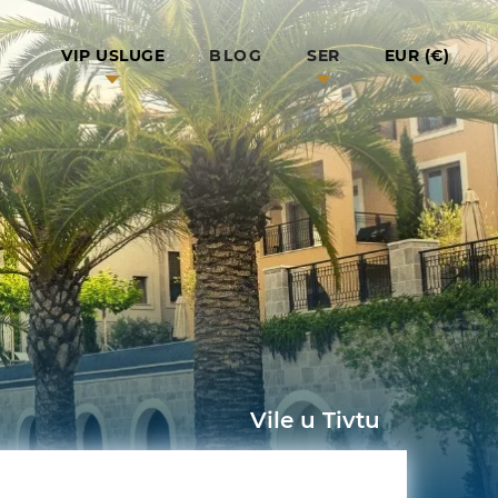
BLOG
VIP USLUGE
SER
EUR (€)
Vile u Tivtu