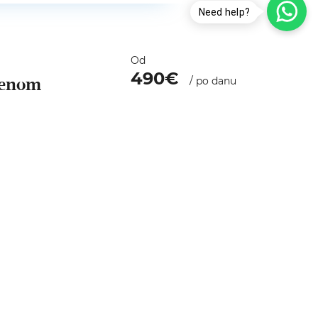
Need help?
Od
490€
azenom
/ po danu
 za iznajmljivanje . Ova vila sa bazenom je samo je pet
VIŠE DETALJA
REZERVIŠITE SADA
Cijena na upit