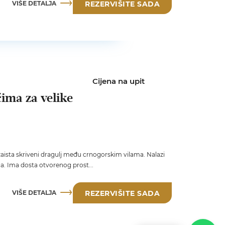
VIŠE DETALJA
REZERVIŠITE SADA
Cijena na upit
ćima za velike
 zaista skriveni dragulj među crnogorskim vilama. Nalazi
. Ima dosta otvorenog prost...
VIŠE DETALJA
REZERVIŠITE SADA