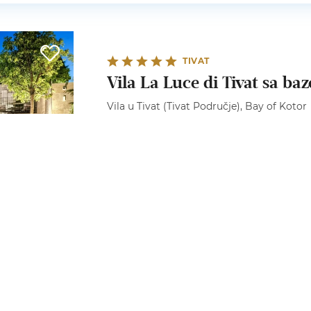
TIVAT
Vila La Luce di Tivat sa b
Vila u Tivat (Tivat Područje), Bay of Kotor
Vila La Luce di Tivat je luksuzna vila u Crnoj Gori
minuta udaljena od plaže.
6
3
3
TIVAT