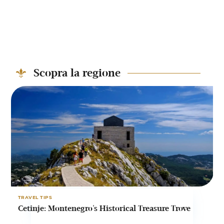
Scopra la regione
TRAVEL TIPS
T
Cetinje: Montenegro's Historical Treasure Trove