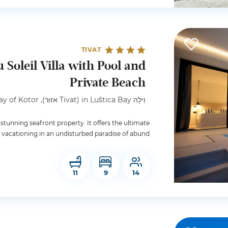
TIVAT
Soleil Villa with Pool and
Private Beach
וִילָה in Luštica Bay (Tivat אזור), Bay of Kotor
 stunning seafront property. It offers the ultimate
 vacationing in an undisturbed paradise of abund...
11
9
14