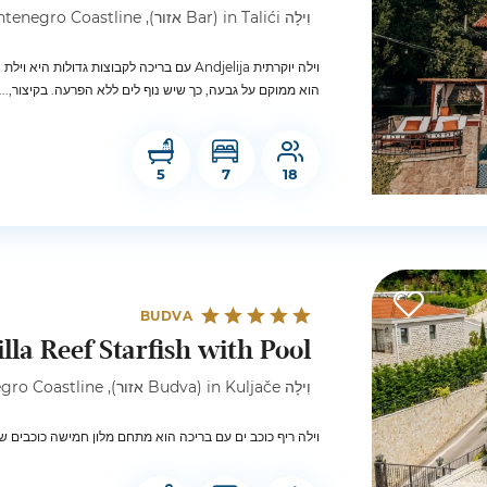
וִילָה in Talići (Bar אזור), Montenegro Coastline
יע עם גינה ענקית ואזור חיצוני. נוסף על כך,
הוא ממוקם על גבעה, כך שיש נוף לים ללא הפרעה. בקיצור,...
5
7
18
BUDVA
illa Reef Starfish with Pool
וִילָה in Kuljače (Budva אזור), Montenegro Coastline
ה, היחיד במונטנגרו חוף, שנבנה בתוך חורשת אלונים שרידים.