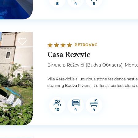
8
4
5
PETROVAC
Casa Rezevic
Вилла в Reževići (Budva Область), Monte
Villa Reževići is a luxurious stone residence nestl
stunning Budva Riviera. It offers a perfect blend o
10
4
4