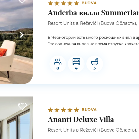
BUDVA
Anderba вилла Summerla
Resort Units в Reževići (Budva Область),
В Черногории есть много роскошных вилл в ар
Эта солнечная вилла на время отпуска являет
8
4
3
BUDVA
Ananti Deluxe Villa
Resort Units в Reževići (Budva Область),