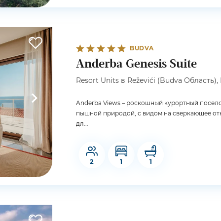
BUDVA
Anderba Genesis Suite
Resort Units в Reževići (Budva Область),
Anderba Views – роскошный курортный посело
пышной природой, с видом на сверкающее отк
дл...
2
1
1