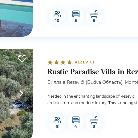
10
5
6
REZEVICI
Rustic Paradise Villa in Rez
Вилла в Reževići (Budva Область), Monte
Nestled in the enchanting landscape of Reževići, Ru
architecture and modern luxury. This stunning ston
8
4
3