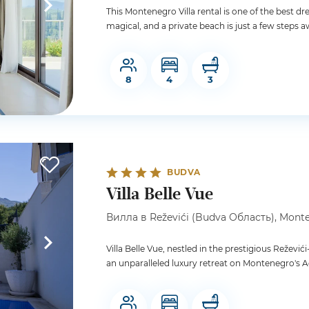
This Montenegro Villa rental is one of the best dr
magical, and a private beach is just a few steps a
8
4
3
BUDVA
Villa Belle Vue
Вилла в Reževići (Budva Область), Monte
Villa Belle Vue, nestled in the prestigious Režev
an unparalleled luxury retreat on Montenegro's Adr