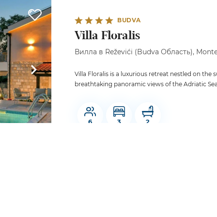
BUDVA
Villa Floralis
Вилла в Reževići (Budva Область), Monte
Villa Floralis is a luxurious retreat nestled on t
breathtaking panoramic views of the Adriatic Sea.
6
3
2
BUDVA
Villa Olea